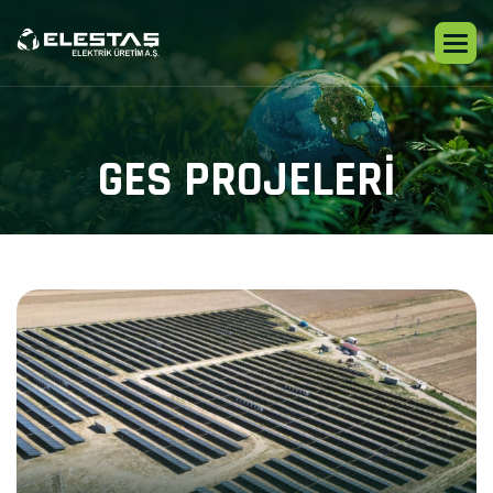
G
E
S
P
R
O
J
E
L
E
R
I