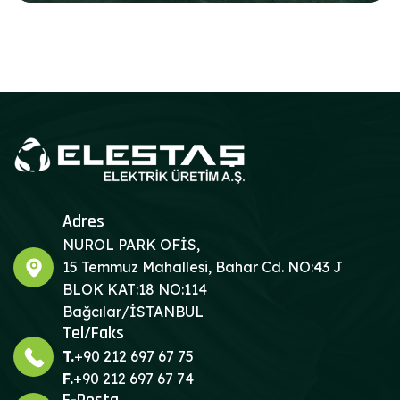
Adres
NUROL PARK OFİS,
15 Temmuz Mahallesi, Bahar Cd. NO:43 J
BLOK KAT:18 NO:114
Bağcılar/İSTANBUL
Tel/Faks
T.
+90 212 697 67 75
F.
+90 212 697 67 74