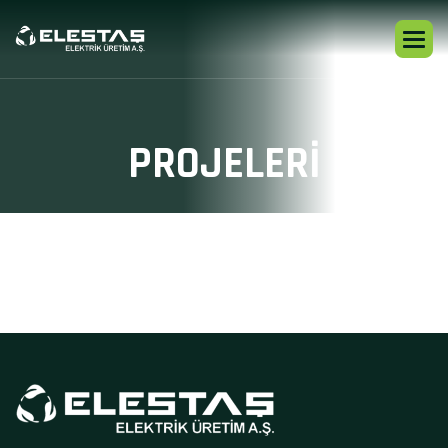
P
R
O
J
E
L
E
R
I