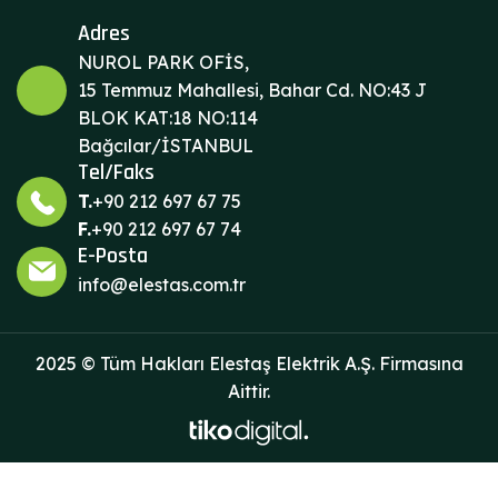
Adres
NUROL PARK OFİS,
15 Temmuz Mahallesi, Bahar Cd. NO:43 J
BLOK KAT:18 NO:114
Bağcılar/İSTANBUL
Tel/Faks
T.
+90 212 697 67 75
F.
+90 212 697 67 74
E-Posta
info@elestas.com.tr
2025 © Tüm Hakları Elestaş Elektrik A.Ş. Firmasına
Aittir.